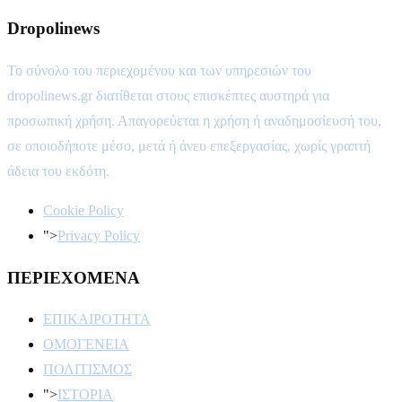
Dropolinews
Το σύνολο του περιεχομένου και των υπηρεσιών του
dropolinews.gr διατίθεται στους επισκέπτες αυστηρά για
προσωπική χρήση. Απαγορεύεται η χρήση ή αναδημοσίευσή του,
σε οποιοδήποτε μέσο, μετά ή άνευ επεξεργασίας, χωρίς γραπτή
άδεια του εκδότη.
Cookie Policy
">
Privacy Policy
ΠΕΡΙΕΧΟΜΕΝΑ
ΕΠΙΚΑΙΡΟΤΗΤΑ
ΟΜΟΓΕΝΕΙΑ
ΠΟΛΙΤΙΣΜΟΣ
">
ΙΣΤΟΡΙΑ