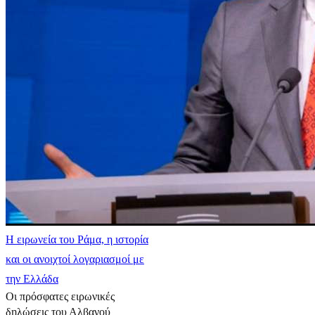
Η ειρωνεία του Ράμα, η ιστορία
και οι ανοιχτοί λογαριασμοί με
την Ελλάδα
Οι πρόσφατες ειρωνικές
δηλώσεις του Αλβανού