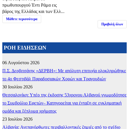
πρωθυπουργού Έντι Ράμα εις
βάρος της Ελλάδας και των Ελλ...
Μάθετε περισσότερα
Προβολή όλων
ΡΟΗ ΕΙΔΗΣΕΩΝ
06 Αυγούστου 2026
Π.Σ. Δερβιτσάνης «ΔΕΡΒΗ»: Με απόλυτη επιτυχία ολοκληρώθηκε
το 4ο Φεστιβάλ Παραδοσιακών Χορών και Τραγουδιών
30 Ιουλίου 2026
Θεσσαλονίκη: Υπέρ της έκδοσης 53χρονου Αλβανού γνωμοδότησε
το Συμβούλιο Εφετών– Κατηγορείται για ένταξη σε εγκληματική
ομάδα και ξέπλυμα χρήματος
23 Ιουλίου 2026
Αλβανία: Ανεπανόρθωτες περιβαλλοντικές ζημιές από το σχέδιο