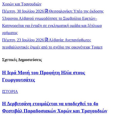
Χορών και Τραγουδιών
Πέμπτη, 30 Ιουλίου 2026
Θεσσαλονίκη: Υπέρ της έκδοσης
53χρονου Αλβανού γνωμοδότησε το Συμβούλιο Εφετών–
Κατηγορείται για ένταξη σε εγκληματική ομάδα και ξέπλυμα
χρήματος
Πέμπτη, 23 Ιουλίου 2026
Αλβανία: Ανεπανόρθωτες
περιβαλλοντικές ζημιές από το σχέδιο της οικογένειας Τραμπ
Σχετικές Δημοσιεύσεις
​Η Ιερά Μονή του Προφήτη Ηλία στους
Γεωργουτσάτες
ΙΣΤΟΡΙΑ
Η Δερβιτσάνη ετοιμάζεται να υποδεχθεί το 4ο
Φεστιβάλ Παραδοσιακών Χορών και Τραγουδιών