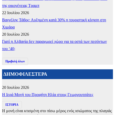
της οικογένειας Τραμπ
22 Ιουλίου 2026
Βαγγέλης Τάβος: Αυξημένη κατά 30% η τουριστική κίνηση στη
Χιμάρα
20 Ιουλίου 2026
Γιατί η Αλβανία δεν παραχωρεί χώρο για τα οστά των πεσόντων
του ‘40;
Προβολή όλων
ΔΗΜΟΦΙΛΕΣΤΕΡΑ
20 Ιουλίου 2026
​Η Ιερά Μονή του Προφήτη Ηλία στους Γεωργουτσάτες
ΙΣΤΟΡΙΑ
Η μονή είναι κτισμένη στο πίσω μέρος ενός ισιώματος της πλαγιάς