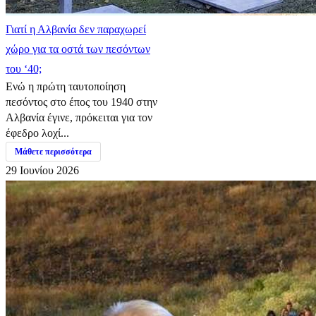
Γιατί η Αλβανία δεν παραχωρεί
χώρο για τα οστά των πεσόντων
του ‘40;
Ενώ η πρώτη ταυτοποίηση
πεσόντος στο έπος του 1940 στην
Αλβανία έγινε, πρόκειται για τον
έφεδρο λοχί...
Μάθετε περισσότερα
29 Ιουνίου 2026