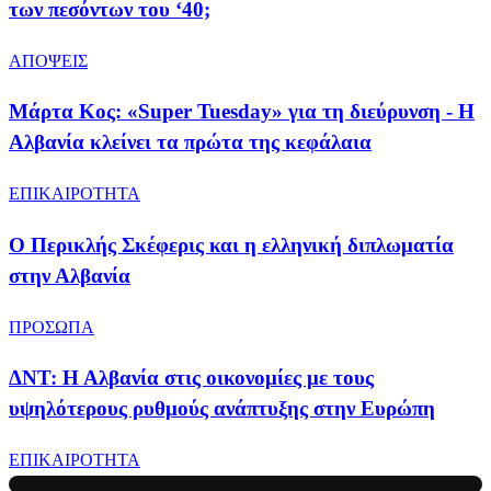
των πεσόντων του ‘40;
ΑΠΟΨΕΙΣ
Μάρτα Κος: «Super Tuesday» για τη διεύρυνση - Η
Αλβανία κλείνει τα πρώτα της κεφάλαια
ΕΠΙΚΑΙΡΟΤΗΤΑ
Ο Περικλής Σκέφερις και η ελληνική διπλωματία
στην Αλβανία
ΠΡΟΣΩΠΑ
ΔΝΤ: Η Αλβανία στις οικονομίες με τους
υψηλότερους ρυθμούς ανάπτυξης στην Ευρώπη
ΕΠΙΚΑΙΡΟΤΗΤΑ