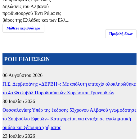
δηλώσεις του Αλβανού
πρωθυπουργού Έντι Ράμα εις
βάρος της Ελλάδας και των Ελλ...
Μάθετε περισσότερα
Προβολή όλων
ΡΟΗ ΕΙΔΗΣΕΩΝ
06 Αυγούστου 2026
Π.Σ. Δερβιτσάνης «ΔΕΡΒΗ»: Με απόλυτη επιτυχία ολοκληρώθηκε
το 4ο Φεστιβάλ Παραδοσιακών Χορών και Τραγουδιών
30 Ιουλίου 2026
Θεσσαλονίκη: Υπέρ της έκδοσης 53χρονου Αλβανού γνωμοδότησε
το Συμβούλιο Εφετών– Κατηγορείται για ένταξη σε εγκληματική
ομάδα και ξέπλυμα χρήματος
23 Ιουλίου 2026