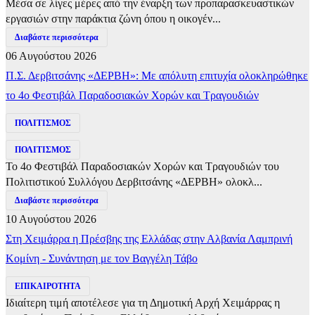
Μέσα σε λίγες μέρες από την έναρξη των προπαρασκευαστικών
εργασιών στην παράκτια ζώνη όπου η οικογέν...
Διαβάστε περισσότερα
06 Αυγούστου 2026
Π.Σ. Δερβιτσάνης «ΔΕΡΒΗ»: Με απόλυτη επιτυχία ολοκληρώθηκε
το 4ο Φεστιβάλ Παραδοσιακών Χορών και Τραγουδιών
ΠΟΛΙΤΙΣΜΟΣ
ΠΟΛΙΤΙΣΜΟΣ
Το 4ο Φεστιβάλ Παραδοσιακών Χορών και Τραγουδιών του
Πολιτιστικού Συλλόγου Δερβιτσάνης «ΔΕΡΒΗ» ολοκλ...
Διαβάστε περισσότερα
10 Αυγούστου 2026
Στη Χειμάρρα η Πρέσβης της Ελλάδας στην Αλβανία Λαμπρινή
Κομίνη - Συνάντηση με τον Βαγγέλη Τάβο
ΕΠΙΚΑΙΡΟΤΗΤΑ
Ιδιαίτερη τιμή αποτέλεσε για τη Δημοτική Αρχή Χειμάρρας η