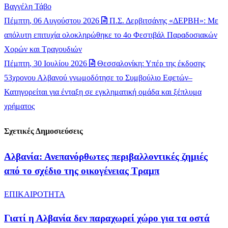
Βαγγέλη Τάβο
Πέμπτη, 06 Αυγούστου 2026
Π.Σ. Δερβιτσάνης «ΔΕΡΒΗ»: Με
απόλυτη επιτυχία ολοκληρώθηκε το 4ο Φεστιβάλ Παραδοσιακών
Χορών και Τραγουδιών
Πέμπτη, 30 Ιουλίου 2026
Θεσσαλονίκη: Υπέρ της έκδοσης
53χρονου Αλβανού γνωμοδότησε το Συμβούλιο Εφετών–
Κατηγορείται για ένταξη σε εγκληματική ομάδα και ξέπλυμα
χρήματος
Σχετικές Δημοσιεύσεις
Αλβανία: Ανεπανόρθωτες περιβαλλοντικές ζημιές
από το σχέδιο της οικογένειας Τραμπ
ΕΠΙΚΑΙΡΟΤΗΤΑ
Γιατί η Αλβανία δεν παραχωρεί χώρο για τα οστά