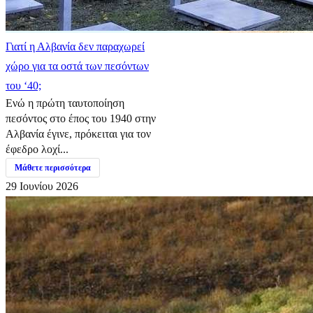
Γιατί η Αλβανία δεν παραχωρεί
χώρο για τα οστά των πεσόντων
του ‘40;
Ενώ η πρώτη ταυτοποίηση
πεσόντος στο έπος του 1940 στην
Αλβανία έγινε, πρόκειται για τον
έφεδρο λοχί...
Μάθετε περισσότερα
29 Ιουνίου 2026