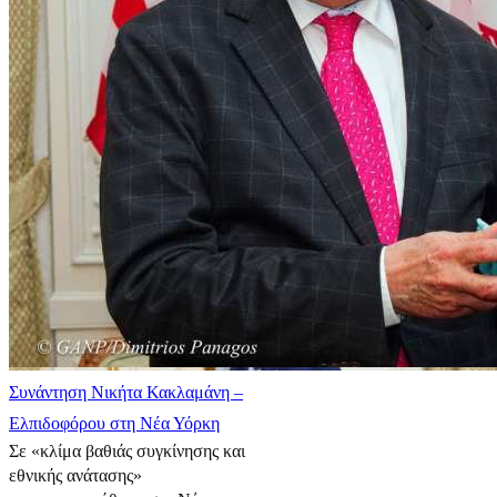
Συνάντηση Νικήτα Κακλαμάνη –
Ελπιδοφόρου στη Νέα Υόρκη
Σε «κλίμα βαθιάς συγκίνησης και
εθνικής ανάτασης»