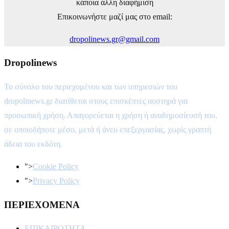
κάποια άλλη διαφήμιση
Επικοινωνήστε μαζί μας στο email:
dropolinews.gr@gmail.com
Dropolinews
Το σύνολο του περιεχομένου και των υπηρεσιών του
dropolinews.gr διατίθεται στους επισκέπτες αυστηρά για
προσωπική χρήση. Απαγορεύεται η χρήση ή αναδημοσίευσή του,
σε οποιοδήποτε μέσο, μετά ή άνευ επεξεργασίας, χωρίς γραπτή
άδεια του εκδότη.
">
Cookie Policy
">
Privacy Policy
ΠΕΡΙΕΧΟΜΕΝΑ
ΕΠΙΚΑΙΡΟΤΗΤΑ