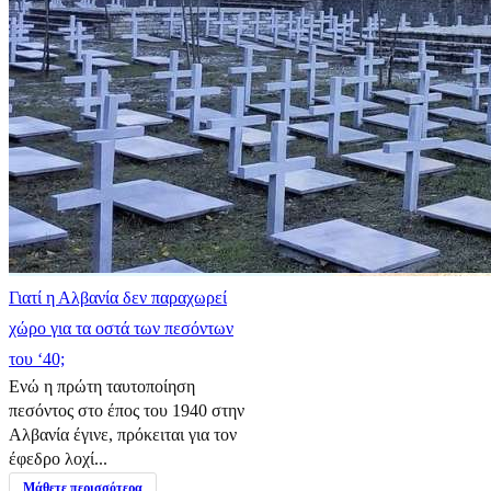
Γιατί η Αλβανία δεν παραχωρεί
χώρο για τα οστά των πεσόντων
του ‘40;
Ενώ η πρώτη ταυτοποίηση
πεσόντος στο έπος του 1940 στην
Αλβανία έγινε, πρόκειται για τον
έφεδρο λοχί...
Μάθετε περισσότερα