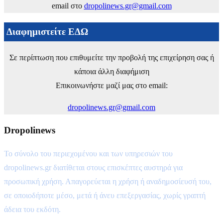
email στο
dropolinews.gr@gmail.com
Διαφημιστείτε ΕΔΩ
Σε περίπτωση που επιθυμείτε την προβολή της επιχείρηση σας ή
κάποια άλλη διαφήμιση
Επικοινωνήστε μαζί μας στο email:
dropolinews.gr@gmail.com
Dropolinews
Το σύνολο του περιεχομένου και των υπηρεσιών του
dropolinews.gr διατίθεται στους επισκέπτες αυστηρά για
προσωπική χρήση. Απαγορεύεται η χρήση ή αναδημοσίευσή του,
σε οποιοδήποτε μέσο, μετά ή άνευ επεξεργασίας, χωρίς γραπτή
άδεια του εκδότη.