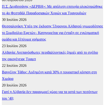
Π.Σ. Δερβιτσάνης «ΔΕΡΒΗ»: Με απόλυτη επιτυχία ολοκληρώθηκε
το 4ο Φεστιβάλ Παραδοσιακών Χορών και Τραγουδιών
30 Ιουλίου 2026
Θεσσαλονίκη: Υπέρ της έκδοσης 53χρονου Αλβανού γνωμοδότησε
το Συμβούλιο Εφετών– Κατηγορείται για ένταξη σε εγκληματική
ομάδα και ξέπλυμα χρήματος
23 Ιουλίου 2026
Αλβανία: Ανεπανόρθωτες περιβαλλοντικές ζημιές από το σχέδιο
της οικογένειας Τραμπ
22 Ιουλίου 2026
Βαγγέλης Τάβος: Αυξημένη κατά 30% η τουριστική κίνηση στη
Χιμάρα
20 Ιουλίου 2026
Γιατί η Αλβανία δεν παραχωρεί χώρο για τα οστά των πεσόντων
του ‘40;