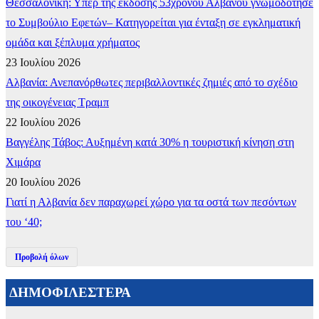
Θεσσαλονίκη: Υπέρ της έκδοσης 53χρονου Αλβανού γνωμοδότησε
το Συμβούλιο Εφετών– Κατηγορείται για ένταξη σε εγκληματική
ομάδα και ξέπλυμα χρήματος
23 Ιουλίου 2026
Αλβανία: Ανεπανόρθωτες περιβαλλοντικές ζημιές από το σχέδιο
της οικογένειας Τραμπ
22 Ιουλίου 2026
Βαγγέλης Τάβος: Αυξημένη κατά 30% η τουριστική κίνηση στη
Χιμάρα
20 Ιουλίου 2026
Γιατί η Αλβανία δεν παραχωρεί χώρο για τα οστά των πεσόντων
του ‘40;
Προβολή όλων
ΔΗΜΟΦΙΛΕΣΤΕΡΑ