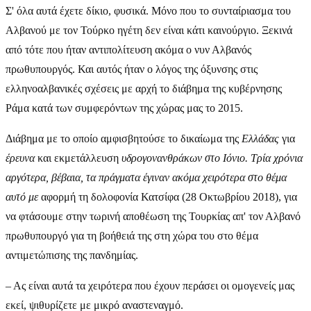
Σ' όλα αυτά έχετε δίκιο, φυσικά. Μόνο που το συνταίριασμα του
Αλβανού με τον Τούρκο ηγέτη δεν είναι κάτι καινούργιο. Ξεκινά
από τότε που ήταν αντιπολίτευση ακόμα ο νυν Αλβανός
πρωθυπουργός. Και αυτός ήταν ο λόγος της όξυνσης στις
ελληνοαλβανικές σχέσεις με αρχή το διάβημα της κυβέρνησης
Ράμα κατά των συμφερόντων της χώρας μας το 2015.
Διάβημα με το οποίο αμφισβητούσε το δικαίωμα της
Ελλάδας
για
έρευνα
και εκμετάλλευση
υδρογονανθράκων στο Ιόνιο. Τρία χρόνια
αργότερα, βέβαια, τα πράγματα έγιναν ακόμα χειρότερα στο θέμα
αυτό με
αφορμή τη δολοφονία Κατσίφα (28 Οκτωβρίου 2018), για
να φτάσουμε στην τωρινή αποθέωση της Τουρκίας απ' τον Αλβανό
πρωθυπουργό για τη βοήθειά της στη χώρα του στο θέμα
αντιμετώπισης της πανδημίας.
– Ας είναι αυτά τα χειρότερα που έχουν περάσει οι ομογενείς μας
εκεί, ψιθυρίζετε με μικρό αναστεναγμό.