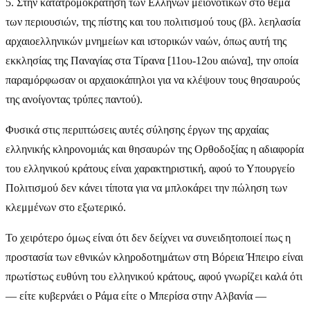
5. Στην κατατρομοκράτηση των Ελλήνων μειονοτικών στο θέμα
των περιουσιών, της πίστης και του πολιτισμού τους (βλ. λεηλασία
αρχαιοελληνικών μνημείων και ιστορικών ναών, όπως αυτή της
εκκλησίας της Παναγίας στα Τίρανα [11ου-12ου αιώνα], την οποία
παραμόρφωσαν οι αρχαιοκάπηλοι για να κλέψουν τους θησαυρούς
της ανοίγοντας τρύπες παντού).
Φυσικά στις περιπτώσεις αυτές σύλησης έργων της αρχαίας
ελληνικής κληρονομιάς και θησαυρών της Ορθοδοξίας η αδιαφορία
του ελληνικού κράτους είναι χαρακτηριστική, αφού το Υπουργείο
Πολιτισμού δεν κάνει τίποτα για να μπλοκάρει την πώληση των
κλεμμένων στο εξωτερικό.
Το χειρότερο όμως είναι ότι δεν δείχνει να συνειδητοποιεί πως η
προστασία των εθνικών κληροδοτημάτων στη Βόρεια Ήπειρο είναι
πρωτίστως ευθύνη του ελληνικού κράτους, αφού γνωρίζει καλά ότι
— είτε κυβερνάει ο Ράμα είτε ο Μπερίσα στην Αλβανία —