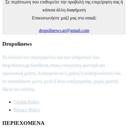
Σε περίπτωση που επιθυμείτε την προβολή της επιχείρηση σας ή
κάποια άλλη διαφήμιση
Επικοινωνήστε μαζί μας στο email:
dropolinews.gr@gmail.com
Dropolinews
Το σύνολο του περιεχομένου και των υπηρεσιών του
dropolinews.gr διατίθεται στους επισκέπτες αυστηρά για
προσωπική χρήση. Απαγορεύεται η χρήση ή αναδημοσίευσή του,
σε οποιοδήποτε μέσο, μετά ή άνευ επεξεργασίας, χωρίς γραπτή
άδεια του εκδότη.
Cookie Policy
Privacy Policy
ΠΕΡΙΕΧΟΜΕΝΑ