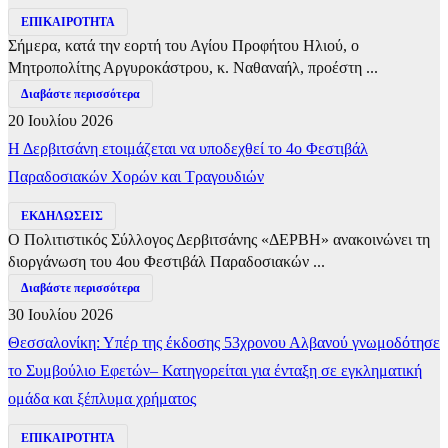
ΕΠΙΚΑΙΡΟΤΗΤΑ
Σήμερα, κατά την εορτή του Αγίου Προφήτου Ηλιού, ο
Μητροπολίτης Αργυροκάστρου, κ. Ναθαναήλ, προέστη ...
Διαβάστε περισσότερα
20 Ιουλίου 2026
Η Δερβιτσάνη ετοιμάζεται να υποδεχθεί το 4ο Φεστιβάλ
Παραδοσιακών Χορών και Τραγουδιών
ΕΚΔΗΛΩΣΕΙΣ
Ο Πολιτιστικός Σύλλογος Δερβιτσάνης «ΔΕΡΒΗ» ανακοινώνει τη
διοργάνωση του 4ου Φεστιβάλ Παραδοσιακών ...
Διαβάστε περισσότερα
30 Ιουλίου 2026
Θεσσαλονίκη: Υπέρ της έκδοσης 53χρονου Αλβανού γνωμοδότησε
το Συμβούλιο Εφετών– Κατηγορείται για ένταξη σε εγκληματική
ομάδα και ξέπλυμα χρήματος
ΕΠΙΚΑΙΡΟΤΗΤΑ