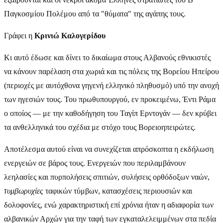
Παγκοσμίου Πολέμου από τα "θύματα" της αγάπης τους.
Γράφει η
Κρινιώ Καλογερίδου
Κι αυτό έδωσε και δίνει το δικαίωμα στους Αλβανούς εθνικιστές
να κάνουν παρέλαση στα χωριά και τις πόλεις της Βορείου Ηπείρου
(περιοχές με αυτόχθονα γηγενή ελληνικό πληθυσμό) υπό την ανοχή
των ηγεσιών τους. Του πρωθυπουργού, εν προκειμένω, Έντι Ράμα
ο οποίος — με την καθοδήγηση του Ταγίπ Ερντογάν — δεν κρύβει
τα ανθελληνικά του σχέδια με στόχο τους Βορειοηπειρώτες.
Αποτέλεσμα αυτού είναι να συνεχίζεται απρόσκοπτα η εκδήλωση
ενεργειών σε βάρος τους. Ενεργειών που περιλαμβάνουν
λεηλασίες και πυρπολήσεις σπιτιών, συλήσεις ορθόδοξων ναών,
τυμβωρυχίες
ταφικών τύμβων, κατασχέσεις περιουσιών και
δολοφονίες, ενώ χαρακτηριστική επί χρόνια ήταν η αδιαφορία των
αλβανικών Αρχών για την ταφή των εγκαταλελειμμένων στα πεδία